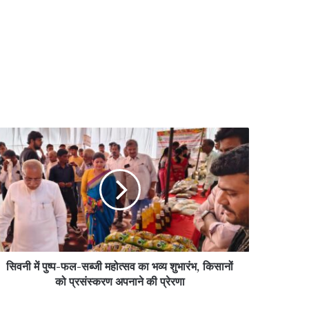
वनी
प-
ल-
जी
त्सव
य
ारंभ,
सिवनी में पुष्प-फल-सब्जी महोत्सव का भव्य शुभारंभ, किसानों
ानों
को प्रसंस्करण अपनाने की प्रेरणा
रसंस्करण
नाने