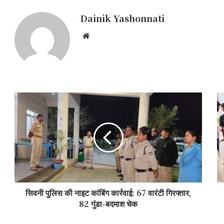
Dainik Yashonnati
Website
सिवनी
सि
पुलिस
में
की
पुष्
नाइट
फ
कांबिंग
सब्
कार्रवाई:
महो
67
का
वारंटी
भव्
गिरफ्तार,
शुभ
सिवनी पुलिस की नाइट कांबिंग कार्रवाई: 67 वारंटी गिरफ्तार,
82
किस
गुंडा-
82 गुंडा-बदमाश चेक
को
बदमाश
प्
चेक
अप