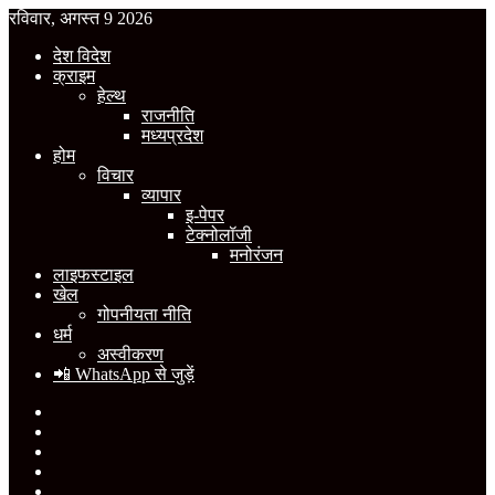
रविवार, अगस्त 9 2026
देश विदेश
क्राइम
हेल्थ
राजनीति
मध्यप्रदेश
होम
विचार
व्यापार
इ-पेपर
टेक्नोलॉजी
मनोरंजन
लाइफस्टाइल
खेल
गोपनीयता नीति
धर्म
अस्वीकरण
📲 WhatsApp से जुड़ें
Facebook
X
YouTube
Instagram
WhatsApp