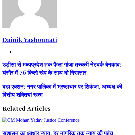
Dainik Yashonnati
Website
उड़ीसा
उड़ीसा से मध्यप्रदेश तक फैला गांजा तस्करी नेटवर्क बेनकाब:
से
घंसौर में 76 किलो खेप के साथ दो गिरफ्तार
मध्यप्रदेश
तक
फैला
बड़ा
बड़ा एक्शन: नगर पालिका में भ्रष्टाचार पर शिकंजा, अध्यक्ष की
गांजा
एक्शन:
वित्तीय शक्तियां खत्म
तस्करी
नगर
नेटवर्क
पालिका
बेनकाब:
में
Related Articles
घंसौर
भ्रष्टाचार
में
पर
76
शिकंजा,
किलो
अध्यक्ष
सुशासन का आधार न्याय, हर नागरिक तक न्याय की पहुंच
खेप
की