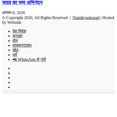
यादव का भव्य अभिनंदन
अगस्त 8, 2026
© Copyright 2026, All Rights Reserved |
Dainikyashonati
| Hosted
by
Webmitr
देश विदेश
क्राइम
होम
लाइफस्टाइल
खेल
धर्म
📲 WhatsApp से जुड़ें
Facebook
X
YouTube
Instagram
WhatsApp
Back
to
top
button