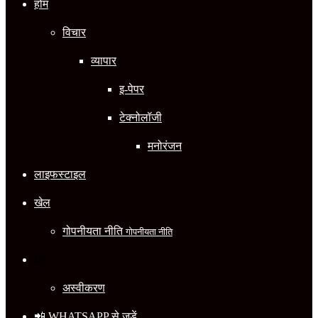
होम
विचार
व्यापार
इ-पेपर
टेक्नोलॉजी
मनोरंजन
लाइफस्टाइल
खेल
गोपनीयता नीति
गोपनीयता नीति
धर्म
अस्वीकरण
📲 WHATSAPP से जुड़ें