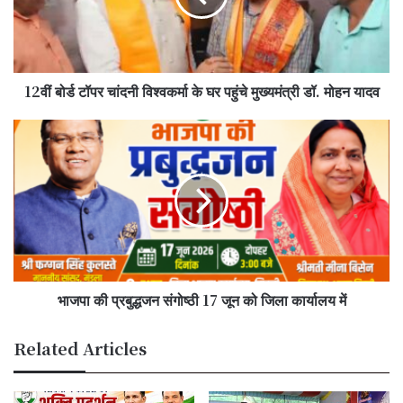
के
घर
पहुंचे
मुख्यमंत्री
12वीं बोर्ड टॉपर चांदनी विश्वकर्मा के घर पहुंचे मुख्यमंत्री डॉ. मोहन यादव
डॉ.
मोहन
यादव
भाजपा
की
प्रबुद्धजन
संगोष्ठी
17
जून
को
जिला
कार्यालय
भाजपा की प्रबुद्धजन संगोष्ठी 17 जून को जिला कार्यालय में
में
Related Articles