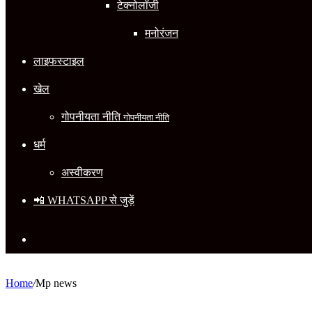
टेक्नोलॉजी
मनोरंजन
लाइफस्टाइल
खेल
गोपनीयता नीति
गोपनीयता नीति
धर्म
अस्वीकरण
📲 WHATSAPP से जुड़ें
Search
for
Home
/
Mp news