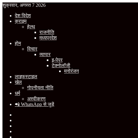
शुक्रवार, अगस्त 7 2026
देश विदेश
क्राइम
हेल्थ
राजनीति
मध्यप्रदेश
होम
विचार
व्यापार
इ-पेपर
टेक्नोलॉजी
मनोरंजन
लाइफस्टाइल
खेल
गोपनीयता नीति
धर्म
अस्वीकरण
📲 WhatsApp से जुड़ें
Facebook
X
YouTube
Instagram
WhatsApp