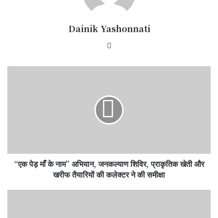
Dainik Yashonnati
Website
“एक
पेड़
माँ
के
नाम”
अभियान,
जनकल्याण
शिविर,
प्राकृतिक
“एक पेड़ माँ के नाम” अभियान, जनकल्याण शिविर, प्राकृतिक खेती और
खेती
और
खरीफ तैयारियों की कलेक्टर ने की समीक्षा
खरीफ
तैयारियों
15
की
से
कलेक्टर
17