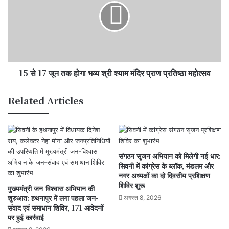
ने
जून
की
तक
समीक्षा
होगा
भव्य
श्री
श्याम
15 से 17 जून तक होगा भव्य श्री श्याम मंदिर प्राण प्रतिष्ठा महोत्सव
मंदिर
प्राण
प्रतिष्ठा
Related Articles
महोत्सव
संगठन सृजन अभियान को मिलेगी नई धार:
सिवनी में कांग्रेस के ब्लॉक, मंडलम और
नगर अध्यक्षों का दो दिवसीय प्रशिक्षण
शिविर शुरू
मुख्यमंत्री जन-विश्वास अभियान की
शुरुआत: हथनापुर में लगा पहला जन-
अगस्त 8, 2026
संवाद एवं समाधान शिविर, 171 आवेदनों
पर हुई कार्रवाई