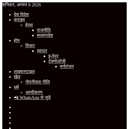
शनिवार, अगस्त 8 2026
देश विदेश
क्राइम
हेल्थ
राजनीति
मध्यप्रदेश
होम
विचार
व्यापार
इ-पेपर
टेक्नोलॉजी
मनोरंजन
लाइफस्टाइल
खेल
गोपनीयता नीति
धर्म
अस्वीकरण
📲 WhatsApp से जुड़ें
Facebook
X
YouTube
Instagram
WhatsApp