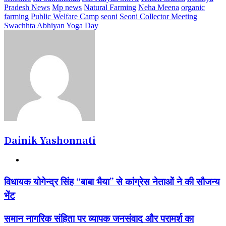
Pradesh News
Mp news
Natural Farming
Neha Meena
organic
farming
Public Welfare Camp
seoni
Seoni Collector Meeting
Swachhta Abhiyan
Yoga Day
Dainik Yashonnati
Website
विधायक
विधायक योगेन्द्र सिंह “बाबा भैया” से कांग्रेस नेताओं ने की सौजन्य
योगेन्द्र
भेंट
सिंह
“बाबा
भैया”
समान
समान नागरिक संहिता पर व्यापक जनसंवाद और परामर्श का
से
नागरिक