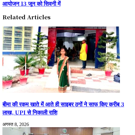
आयोजन 13 जून को सिवनी में
कांग्रेस
संहिता
नेताओं
पर
ने
व्यापक
Related Articles
की
जनसंवाद
सौजन्य
और
भेंट
परामर्श
का
आयोजन
13
जून
को
सिवनी
में
बीमा की रकम खाते में आते ही साइबर ठगों ने साफ किए करीब 3
लाख, UPI से निकाली राशि
अगस्त 8, 2026