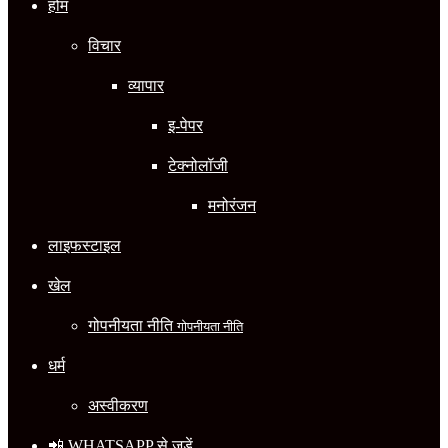
होम
विचार
व्यापार
इ-पेपर
टेक्नोलॉजी
मनोरंजन
लाइफस्टाइल
खेल
गोपनीयता नीति
गोपनीयता नीति
धर्म
अस्वीकरण
📲 WHATSAPP से जुड़ें