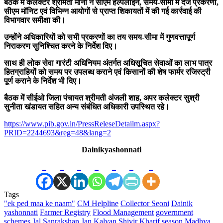
बैठक में कलेक्टर श्रीमती मीना ने सीएम हेल्पलाइन, समय-सीमा में दर्ज प्रकरणों,
सीएम मॉनिट एवं विभिन्न आयोगों से प्राप्त शिकायतों में की गई कार्रवाई की
विभागवार समीक्षा की।
उन्होंने अधिकारियों को सभी प्रकरणों का तय समय-सीमा में गुणवत्तापूर्ण
निराकरण सुनिश्चित करने के निर्देश दिए।
साथ ही लोक सेवा गारंटी अधिनियम अंतर्गत अधिसूचित सेवाओं का लाभ पात्र
हितग्राहियों को समय पर उपलब्ध कराने एवं किसानों की शेष फार्मर रजिस्ट्री
पूर्ण कराने के निर्देश भी दिए।
बैठक में सीईओ जिला पंचायत श्रीमती अंजली शाह, अपर कलेक्टर सुश्री
सुनीता खंडायत सहित अन्य संबंधित अधिकारी उपस्थित रहे।
https://www.pib.gov.in/PressReleseDetailm.aspx?
PRID=2244693&reg=48&lang=2
Dainikyashonnati
Tags
"ek ped maa ke naam"
CM Helpline
Collector Seoni
Dainik
yashonnati
Farmer Registry
Flood Management
government
schemes
Jal Sanrakshan
Jan Kalyan Shivir
Kharif season
Madhya