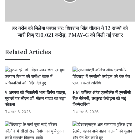
विजन
घर:
शिवराज
सिंह
चौहान
हर गरीब को मिलेगा पक्का घर: शिवराज सिंह चौहान ने 12 राज्यों को
ने
12
जारी किए ₹10,021 करोड़, PMAY-G को मिली नई रफ्तार
राज्यों
को
Related Articles
जारी
किए
₹10,021
करोड़,
PMAY-
G
9 अगस्त को निकलेगी भव्य तिरंगा यात्रा,
PM कॉलेज ऑफ एक्सीलेंस में एनसीसी
को
युवाओं पर सीएम डॉ. मोहन यादव का बड़ा
रैंक सेरेमनी, उत्कृष्ट कैडेट्स को नई
मिली
फोकस
जिम्मेदारियां
नई
अगस्त 6, 2026
अगस्त 6, 2026
रफ्तार