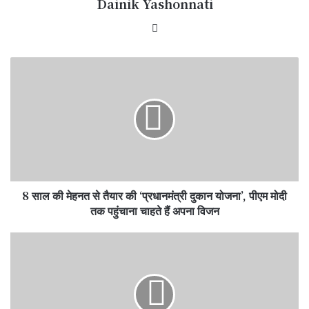
Dainik Yashonnati
Website
8
साल
की
मेहनत
से
तैयार
की
‘प्रधानमंत्री
दुकान
8 साल की मेहनत से तैयार की ‘प्रधानमंत्री दुकान योजना’, पीएम मोदी
योजना’,
पीएम
तक पहुंचाना चाहते हैं अपना विजन
मोदी
तक
हर
पहुंचाना
गरीब
चाहते
को
हैं
मिलेगा
अपना
पक्का