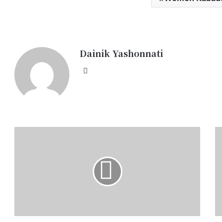
Dainik Yashonnati
Website
“बरगी
जि
डैम
सं
क्रूज
प्र
हादसा:
अश
लाइफ
रोह
जैकेट
का
नहीं
दो
मिलने
दि
से
सि