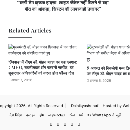
“बरगी डैम क्रूज हादसा: लाइफ जैकेट नहीं मिलने से बढ़ा
बढ़ा
दौर
मौत
मौत का आंकड़ा, सिस्टम की लापरवाही उजागर”
का
आंकड़ा,
सिस्टम
Related Articles
की
लापरवाही
उजागर”
छिंदवाड़ा में सीएम डॉ. मोहन यादव का बड़ा एक्शन:
CMHO, तहसीलदार और पटवारी सस्पेंड, हर
9 अगस्त को निकलेगी भव्य तिरंग
शुक्रवार अधिकारियों को करना होगा फील्ड दौरा
पर सीएम डॉ. मोहन यादव का 
अगस्त 7, 2026
अगस्त 6, 2026
opyright 2026, All Rights Reserved |
Dainikyashonati
| Hosted by
Web
देश विदेश
क्राइम
होम
लाइफस्टाइल
खेल
धर्म
📲 WhatsApp से जुड़ें
Facebook
X
YouTube
Instagram
WhatsApp