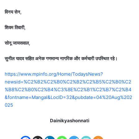
विनय सेन,
शिवम तिवारी,
सोनू जायसवाल,
सुनील यादव सहित अनेक गणमान्य नागरिक और कर्मचारी उपस्थित रहे।
https://www.mpinfo.org/Home/TodaysNews?
newsid=%C2%B2%C2%B0%C2%B2%C2%B5%C2%B0%C2
%B8%C2%B0%C2%B4%C3%8E%C2%B1%C2%B7%C2%B4
&fontname=Mangal&LocID=32&pubdate=04%20Aug%202
025
Dainikyashonnati