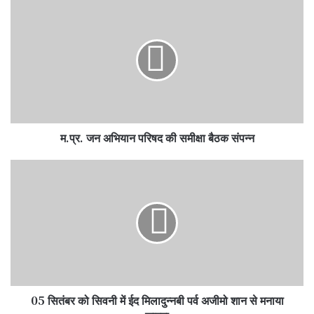
म.प्र.
जन
अभियान
परिषद
की
समीक्षा
बैठक
संपन्न
म.प्र. जन अभियान परिषद की समीक्षा बैठक संपन्न
05
सितंबर
को
सिवनी
में
ईद
मिलादुन्नबी
पर्व
अजीमो
05 सितंबर को सिवनी में ईद मिलादुन्नबी पर्व अजीमो शान से मनाया
शान
से