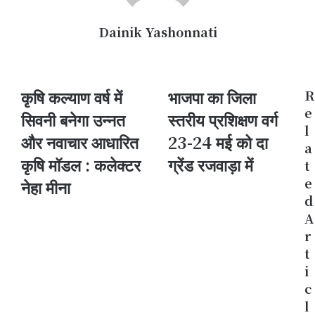
Dainik Yashonnati
Website
कृषि कल्याण वर्ष में
भाजपा का जिला
R
कृषि
भाजपा
कल्याण
का
e
सिवनी बनेगा उन्नत
स्तरीय प्रशिक्षण वर्ग
वर्ष
जिला
l
और नवाचार आधारित
23-24 मई को दा
में
स्तरीय
a
सिवनी
प्रशिक्षण
कृषि मॉडल : कलेक्टर
ग्रेंड रजवाड़ा में
t
बनेगा
वर्ग
e
उन्नत
नेहा मीना
23-
और
24
d
नवाचार
मई
A
आधारित
को
r
कृषि
दा
t
मॉडल
ग्रेंड
i
:
रजवाड़ा
कलेक्टर
में
c
नेहा
l
मीना