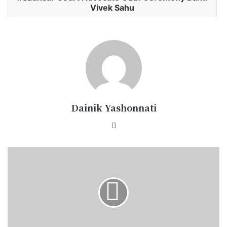
Vivek Sahu
Dainik Yashonnati
Website
सड़क
पर
शराब
पार्टी
कर
रहे
थे
दबंग,