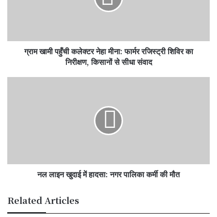
मीना:
फार्मर
रजिस्ट्री
शिविर
ग्राम खामी पहुँची कलेक्टर नेहा मीना: फार्मर रजिस्ट्री शिविर का
का
निरीक्षण,
निरीक्षण, किसानों से सीधा संवाद
किसानों
से
नल
सीधा
लाइन
संवाद
खुदाई
में
हादसा:
नगर
पालिका
कर्मी
की
नल लाइन खुदाई में हादसा: नगर पालिका कर्मी की मौत
मौत
Related Articles