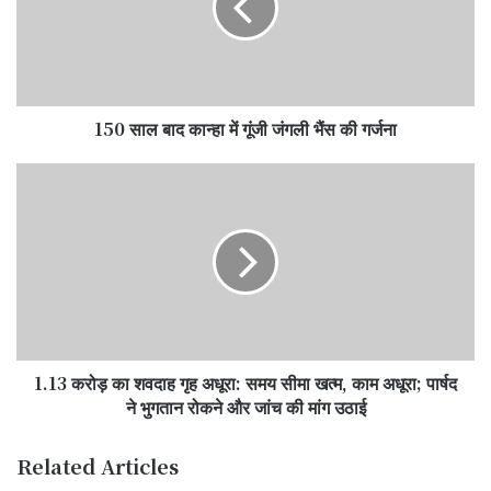
में
गूंजी
जंगली
भैंस
की
150 साल बाद कान्हा में गूंजी जंगली भैंस की गर्जना
गर्जना
1.13
करोड़
का
शवदाह
गृह
अधूरा:
समय
सीमा
खत्म,
1.13 करोड़ का शवदाह गृह अधूरा: समय सीमा खत्म, काम अधूरा; पार्षद
काम
अधूरा;
ने भुगतान रोकने और जांच की मांग उठाई
पार्षद
ने
Related Articles
भुगतान