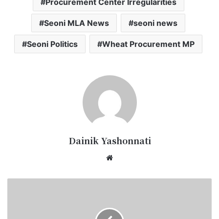
Procurement Center Irregularities
Seoni MLA News
seoni news
Seoni Politics
Wheat Procurement MP
Dainik Yashonnati
Website
150
साल
बाद
कान्हा