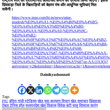
राष्ट्रीय स्तर की प्रतियोगिता आयोजित कराने का प्रयास किया जाएगा। इससे
छिंदवाड़ा जिले के खिलाड़ियों को बेहतर मंच और आधुनिक सुविधाएं मिल
सकेंगी।
https://www.msn.com/hi-in/news/uttar-
pradesh/%E0%A4%A1-%E0%A4%B0%E0%A4%B5-
%E0%A4%A4%E0%A5%8D%E0%A4%B0-
%E0%A4%AA-%E0%A4%A0-%E0%A4%9C-
%E0%A4%B2-
%E0%A4%9F%E0%A5%87%E0%A4%AC%E0%A4%B2-
%E0%A4%9F%E0%A5%87%E0%A4%A8-%E0%A4%B8-
%E0%A4%B8%E0%A4%82%E0%A4%98-
%E0%A4%95%E0%A5%87-%E0%A4%89%E0%A4%AA-
%E0%A4%A7%E0%A5%8D%E0%A4%AF%E0%A4%95%
%E0%A4%AC%E0%A4%A8%E0%A5%87/ar-AA1JA3Oj?
apiversion=v2&domshim=1&noservercache=1&noservertelem
Dainikyashonnati
Tags
PIU
इंदिरा गांधी स्टेडियम
खेल युवा कल्याण विभाग
खेल समाचार
छिंदवाड़ा
टेबल टेनिस हॉल
मध्यप्रदेश खेल विकास
विवेक बंटी साहू
विश्वास सारंग