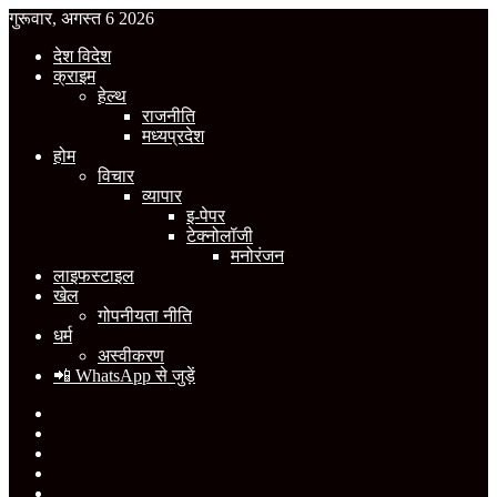
गुरूवार, अगस्त 6 2026
देश विदेश
क्राइम
हेल्थ
राजनीति
मध्यप्रदेश
होम
विचार
व्यापार
इ-पेपर
टेक्नोलॉजी
मनोरंजन
लाइफस्टाइल
खेल
गोपनीयता नीति
धर्म
अस्वीकरण
📲 WhatsApp से जुड़ें
Facebook
X
YouTube
Instagram
WhatsApp