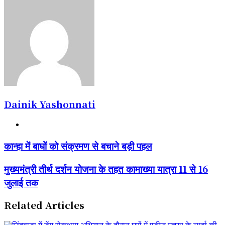
Dainik Yashonnati
Website
कान्हा
कान्हा में बाघों को संक्रमण से बचाने बड़ी पहल
में
बाघों
मुख्यमंत्री
मुख्यमंत्री तीर्थ दर्शन योजना के तहत कामाख्या यात्रा 11 से 16
को
तीर्थ
संक्रमण
जुलाई तक
दर्शन
से
योजना
बचाने
के
Related Articles
बड़ी
तहत
पहल
कामाख्या