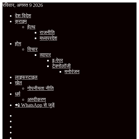
रविवार, अगस्त 9 2026
देश विदेश
क्राइम
हेल्थ
राजनीति
मध्यप्रदेश
होम
विचार
व्यापार
इ-पेपर
टेक्नोलॉजी
मनोरंजन
लाइफस्टाइल
खेल
गोपनीयता नीति
धर्म
अस्वीकरण
📲 WhatsApp से जुड़ें
Facebook
X
YouTube
Instagram
WhatsApp