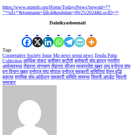
https://www.mpinfo.org/Home/TodaysNews?newsid=²°²
´°¹²µÎ±³°&fontname=Íáîçáì&pubdate=09/25/2024&LocID=³²
Dainikyashonnati
Tags
Cooperative Society Issue
Mp news
seoni news
Tendu Patta
Collection
आर्थिक संकट
कमीशन कटौती
कर्मचारी संघ ज्ञापन
ग्रामीण
अर्थव्यवस्था
तेंदूपत्ता संग्रहण
तेंदूपत्ता सीजन
मध्यप्रदेश खबर
लघु वनोपज संघ
वन विभाग खबर
वनोपज संघ भोपाल
वनोपज सहकारी समितियां
वेतन वृद्धि
बकाया
श्रमिक संघ आंदोलन
सहकारी समिति समस्या
सिवनी अपडेट
सिवनी
समाचार