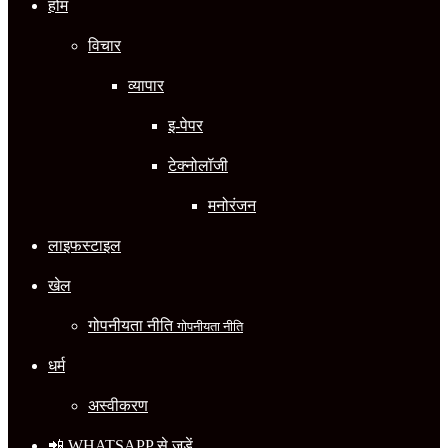
होम
विचार
व्यापार
इ-पेपर
टेक्नोलॉजी
मनोरंजन
लाइफस्टाइल
खेल
गोपनीयता नीति
गोपनीयता नीति
धर्म
अस्वीकरण
📲 WHATSAPP से जुड़ें