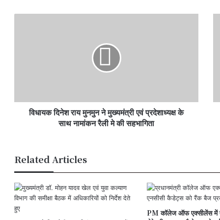
विधायक
विद्
दिनेश
पो
राय
से
मुनमुन
शॉर्
ने
सर्
मुख्यमंत्री
10
एवं
एक
प्रदेशाध्यक्ष
में
के
लग
विधायक दिनेश राय मुनमुन ने मुख्यमंत्री एवं प्रदेशाध्यक्ष के
साथ
गेहूं
नामांकन
साथ नामांकन रैली मे की सहभागिता
ज
रैली
ख
मे
की
Related Articles
सहभागिता
PM कॉलेज ऑफ एक्सीलेंस में 