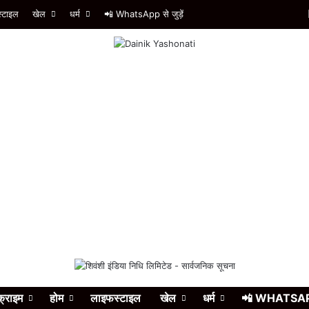
्टाइल
खेल
धर्म
📲 WhatsApp से जुड़ें
क्राइम
होम
लाइफस्टाइल
खेल
धर्म
📲 WHATSAPP स