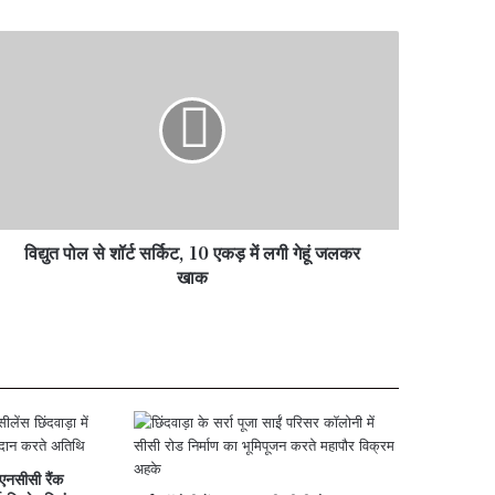
युत
ल
ट
किट,
ड़
ी
विद्युत पोल से शॉर्ट सर्किट, 10 एकड़ में लगी गेहूं जलकर
लकर
खाक
ाक
एनसीसी रैंक