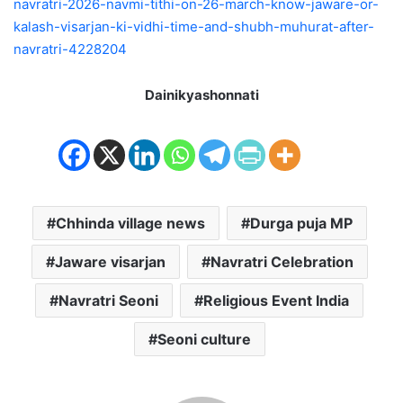
navratri-2026-navmi-tithi-on-26-march-know-jaware-or-
kalash-visarjan-ki-vidhi-time-and-shubh-muhurat-after-
navratri-4228204
Dainikyashonnati
Chhinda village news
Durga puja MP
Jaware visarjan
Navratri Celebration
Navratri Seoni
Religious Event India
Seoni culture