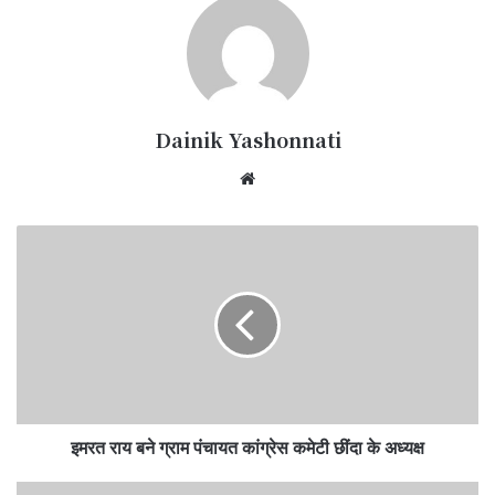
Dainik Yashonnati
Website
इमरत
राय
बने
ग्राम
पंचायत
कांग्रेस
कमेटी
छींदा
के
इमरत राय बने ग्राम पंचायत कांग्रेस कमेटी छींदा के अध्यक्ष
अध्यक्ष
29