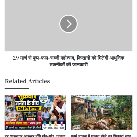
मार्च
से
पुष्प-
फल-
सब्जी
महोत्सव,
किसानों
को
29 मार्च से पुष्प-फल-सब्जी महोत्सव, किसानों को मिलेंगी आधुनिक
मिलेंगी
आधुनिक
तकनीकों की जानकारी
तकनीकों
की
Related Articles
जानकारी
हर शुक्रवार अफसर होंगे गांव-गांव, जनता
फार्म हाउस में पालतू घोड़े का शिकार! बाघ