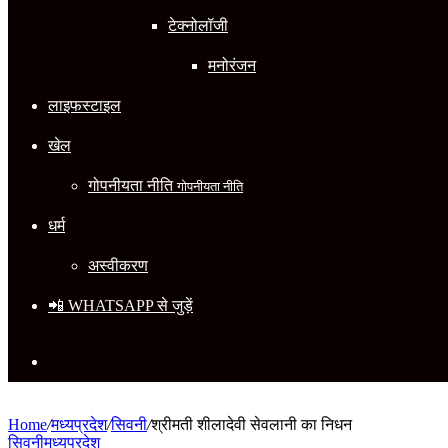
टेक्नोलॉजी
मनोरंजन
लाइफस्टाइल
खेल
गोपनीयता नीति
गोपनीयता नीति
धर्म
अस्वीकरण
📲 WHATSAPP से जुड़ें
Search
for
Home
/
मध्यप्रदेश
/
सिवनी
/
श्रीमती शीलादेवी सेवलानी का निधन
सिवनी
मध्यप्रदेश