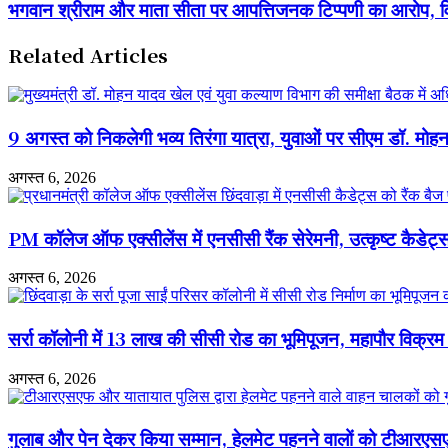
भगवान
भगवान श्रीराम और माता सीता पर आपत्तिजनक टिप्पणी का आरोप, 
रैली,
श्रीराम
300
और
लोगों
Related Articles
माता
ने
सीता
दिया
पर
फिटनेस
आपत्तिजनक
और
टिप्पणी
9 अगस्त को निकलेगी भव्य तिरंगा यात्रा, युवाओं पर सीएम डॉ. मो
पर्यावरण
का
संरक्षण
आरोप,
का
अगस्त 6, 2026
विहिप-
संदेश
बजरंग
दल
PM कॉलेज ऑफ एक्सीलेंस में एनसीसी रैंक सेरेमनी, उत्कृष्ट कैडेट्स 
ने
एफआईआर
की
अगस्त 6, 2026
मांग
की
सर्रा कॉलोनी में 13 लाख की सीसी रोड का भूमिपूजन, महापौर विक्रम 
अगस्त 6, 2026
गुलाब और पेन देकर किया सम्मान, हेलमेट पहनने वालों को टीआरएसएफ