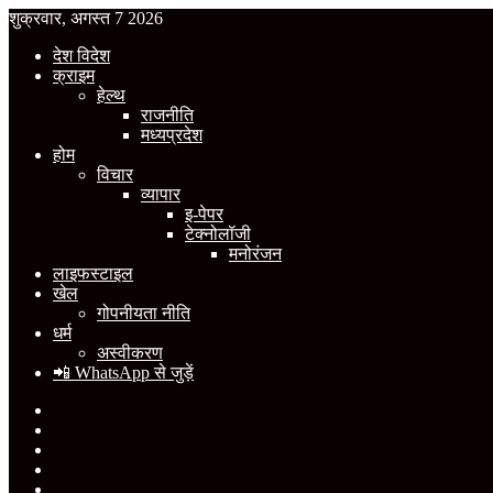
शुक्रवार, अगस्त 7 2026
देश विदेश
क्राइम
हेल्थ
राजनीति
मध्यप्रदेश
होम
विचार
व्यापार
इ-पेपर
टेक्नोलॉजी
मनोरंजन
लाइफस्टाइल
खेल
गोपनीयता नीति
धर्म
अस्वीकरण
📲 WhatsApp से जुड़ें
Facebook
X
YouTube
Instagram
WhatsApp