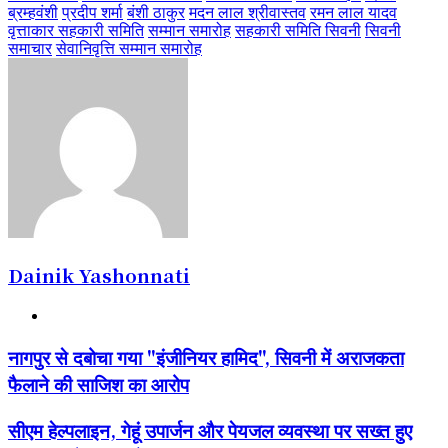
ब्रम्हवंशी
प्रदीप शर्मा
बंशी ठाकुर
मदन लाल श्रीवास्तव
रमन लाल यादव
वृत्ताकार सहकारी समिति
सम्मान समारोह
सहकारी समिति सिवनी
सिवनी
समाचार
सेवानिवृत्ति सम्मान समारोह
Dainik Yashonnati
Website
नागपुर
नागपुर से दबोचा गया "इंजीनियर हामिद", सिवनी में अराजकता
से
फैलाने की साजिश का आरोप
दबोचा
गया
"इंजीनियर
सीएम
सीएम हेल्पलाइन, गेहूं उपार्जन और पेयजल व्यवस्था पर सख्त हुए
हामिद",
हेल्पलाइन,