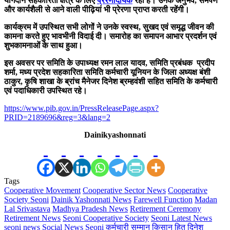
योगदान सहकारिता क्षेत्र के लिए
प्रेरणादायक
रहा है। उनके अनुभव, समर्पण
और कार्यशैली से आने वाली पीढ़ियां भी प्रेरणा प्राप्त करती रहेंगी।
कार्यक्रम में उपस्थित सभी लोगों ने उनके स्वस्थ, सुखद एवं समृद्ध जीवन की
कामना करते हुए भावभीनी विदाई दी। समारोह का समापन आभार प्रदर्शन एवं
शुभकामनाओं के साथ हुआ।
इस अवसर पर समिति के उपाध्यक्ष रमन लाल यादव, समिति प्रबंधक प्रदीप
शर्मा, मध्य प्रदेश सहकारिता समिति कर्मचारी यूनियन के जिला अध्यक्ष बंशी
ठाकुर, कृषि शाखा के ब्रांच मैनेजर दिनेश ब्रम्हवंशी सहित समिति के कर्मचारी
एवं पदाधिकारी उपस्थित रहे।
https://www.pib.gov.in/PressReleasePage.aspx?
PRID=2189696&reg=3&lang=2
Dainikyashonnati
Tags
Cooperative Movement
Cooperative Sector News
Cooperative
Society Seoni
Dainik Yashonnati News
Farewell Function
Madan
Lal Srivastava
Madhya Pradesh News
Retirement Ceremony
Retirement News
Seoni Cooperative Society
Seoni Latest News
seoni news
Social News Seoni
कर्मचारी सम्मान
किसान हित
दिनेश