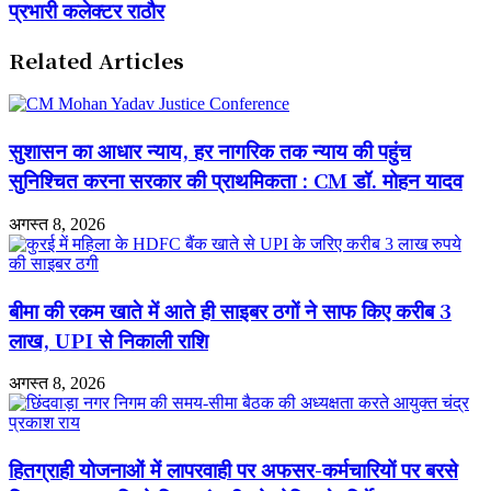
प्रभारी कलेक्टर राठौर
सिवनी
गेहूं
में
उपार्जन
अराजकता
और
Related Articles
फैलाने
पेयजल
की
व्यवस्था
साजिश
पर
का
सख्त
सुशासन का आधार न्याय, हर नागरिक तक न्याय की पहुंच
आरोप
हुए
प्रभारी
सुनिश्चित करना सरकार की प्राथमिकता : CM डॉ. मोहन यादव
कलेक्टर
राठौर
अगस्त 8, 2026
बीमा की रकम खाते में आते ही साइबर ठगों ने साफ किए करीब 3
लाख, UPI से निकाली राशि
अगस्त 8, 2026
हितग्राही योजनाओं में लापरवाही पर अफसर-कर्मचारियों पर बरसे