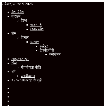
रविवार, अगस्त 9 2026
देश विदेश
क्राइम
हेल्थ
राजनीति
मध्यप्रदेश
होम
विचार
व्यापार
इ-पेपर
टेक्नोलॉजी
मनोरंजन
लाइफस्टाइल
खेल
गोपनीयता नीति
धर्म
अस्वीकरण
📲 WhatsApp से जुड़ें
Facebook
X
YouTube
Instagram
WhatsApp