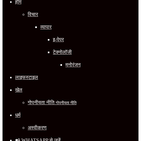
होम
विचार
व्यापार
इ-पेपर
टेक्नोलॉजी
मनोरंजन
लाइफस्टाइल
खेल
गोपनीयता नीति
गोपनीयता नीति
धर्म
अस्वीकरण
📲 WHATSAPP से जुड़ें