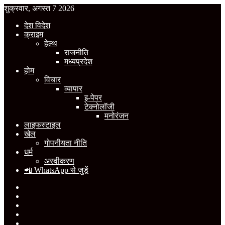
शुक्रवार, अगस्त 7 2026
देश विदेश
क्राइम
हेल्थ
राजनीति
मध्यप्रदेश
होम
विचार
व्यापार
इ-पेपर
टेक्नोलॉजी
मनोरंजन
लाइफस्टाइल
खेल
गोपनीयता नीति
धर्म
अस्वीकरण
📲 WhatsApp से जुड़ें
Facebook
X
YouTube
Instagram
WhatsApp