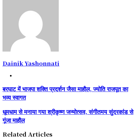
Dainik Yashonnati
Website
बरघाट
बरघाट में भाजपा शक्ति प्रदर्शन जैसा माहौल, ज्योति राजपूत का
में
भव्य स्वागत
भाजपा
शक्ति
प्रदर्शन
धूमधाम
धूमधाम से मनाया गया श्रीकृष्ण जन्मोत्सव, संगीतमय सुंदरकांड से
जैसा
से
गूंजा माहौल
माहौल,
मनाया
ज्योति
गया
राजपूत
श्रीकृष्ण
Related Articles
का
जन्मोत्सव,