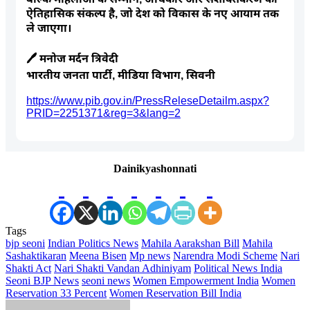
ऐतिहासिक संकल्प है, जो देश को विकास के नए आयाम तक
ले जाएगा।
🖊️ मनोज मर्दन त्रिवेदी
भारतीय जनता पार्टी, मीडिया विभाग, सिवनी
https://www.pib.gov.in/PressReleseDetailm.aspx?
PRID=2251371&reg=3&lang=2
Dainikyashonnati
Tags
bjp seoni
Indian Politics News
Mahila Aarakshan Bill
Mahila
Sashaktikaran
Meena Bisen
Mp news
Narendra Modi Scheme
Nari
Shakti Act
Nari Shakti Vandan Adhiniyam
Political News India
Seoni BJP News
seoni news
Women Empowerment India
Women
Reservation 33 Percent
Women Reservation Bill India