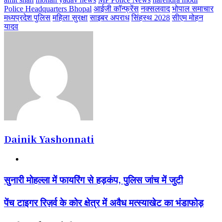
Police Headquarters Bhopal
आईजी कॉन्फ्रेंस
नक्सलवाद
भोपाल समाचार
मध्यप्रदेश पुलिस
महिला सुरक्षा
साइबर अपराध
सिंहस्थ 2028
सीएम मोहन
यादव
Dainik Yashonnati
Website
सुनारी
सुनारी मोहल्ला में फायरिंग से हड़कंप, पुलिस जांच में जुटी
मोहल्ला
में
पेंच
पेंच टाइगर रिज़र्व के कोर क्षेत्र में अवैध मत्स्याखेट का भंडाफोड़
फायरिंग
टाइगर
से
रिज़र्व
हड़कंप,