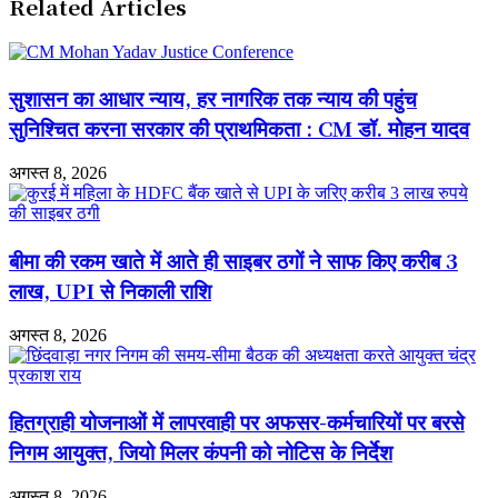
Related Articles
के
पुलिस
कोर
जांच
क्षेत्र
में
में
जुटी
अवैध
सुशासन का आधार न्याय, हर नागरिक तक न्याय की पहुंच
मत्स्याखेट
सुनिश्चित करना सरकार की प्राथमिकता : CM डॉ. मोहन यादव
का
भंडाफोड़
अगस्त 8, 2026
बीमा की रकम खाते में आते ही साइबर ठगों ने साफ किए करीब 3
लाख, UPI से निकाली राशि
अगस्त 8, 2026
हितग्राही योजनाओं में लापरवाही पर अफसर-कर्मचारियों पर बरसे
निगम आयुक्त, जियो मिलर कंपनी को नोटिस के निर्देश
अगस्त 8, 2026