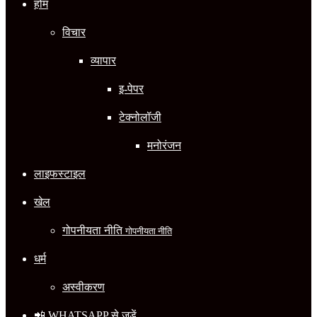
होम
विचार
व्यापार
इ-पेपर
टेक्नोलॉजी
मनोरंजन
लाइफस्टाइल
खेल
गोपनीयता नीति
गोपनीयता नीति
धर्म
अस्वीकरण
📲 WHATSAPP से जुड़ें