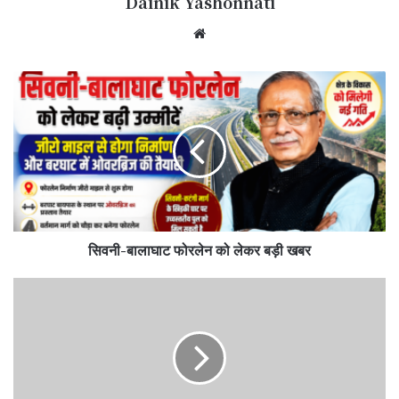
Dainik Yashonnati
Website
सिवनी-
बालाघाट
फोरलेन
को
लेकर
बड़ी
खबर
सिवनी-बालाघाट फोरलेन को लेकर बड़ी खबर
हर
घर
जल
से
बदली
ग्राम
अलोनिया