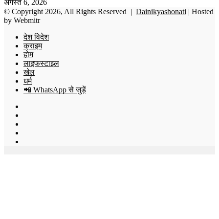
अगस्त 6, 2026
© Copyright 2026, All Rights Reserved |
Dainikyashonati
| Hosted
by
Webmitr
देश विदेश
क्राइम
होम
लाइफस्टाइल
खेल
धर्म
📲 WhatsApp से जुड़ें
Facebook
X
YouTube
Instagram
WhatsApp
Back
to
top
button