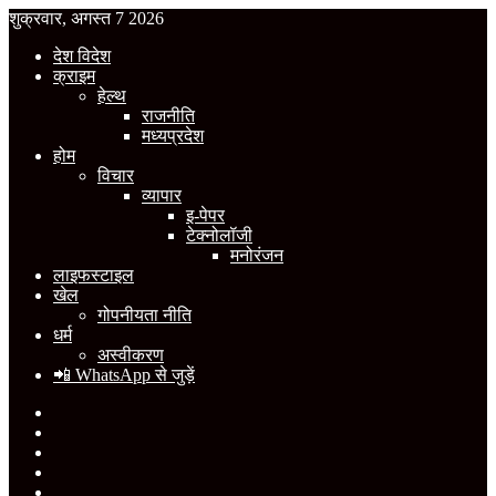
शुक्रवार, अगस्त 7 2026
देश विदेश
क्राइम
हेल्थ
राजनीति
मध्यप्रदेश
होम
विचार
व्यापार
इ-पेपर
टेक्नोलॉजी
मनोरंजन
लाइफस्टाइल
खेल
गोपनीयता नीति
धर्म
अस्वीकरण
📲 WhatsApp से जुड़ें
Facebook
X
YouTube
Instagram
WhatsApp