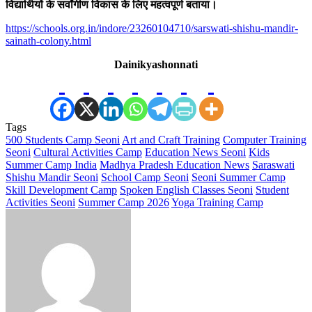
विद्यार्थियों के सर्वांगीण विकास के लिए महत्वपूर्ण बताया।
https://schools.org.in/indore/23260104710/sarswati-shishu-mandir-
sainath-colony.html
Dainikyashonnati
Tags
500 Students Camp Seoni
Art and Craft Training
Computer Training
Seoni
Cultural Activities Camp
Education News Seoni
Kids
Summer Camp India
Madhya Pradesh Education News
Saraswati
Shishu Mandir Seoni
School Camp Seoni
Seoni Summer Camp
Skill Development Camp
Spoken English Classes Seoni
Student
Activities Seoni
Summer Camp 2026
Yoga Training Camp