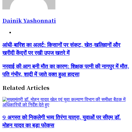
Dainik Yashonnati
Website
आंधी-
आंधी-बारिश का अलर्ट: किसानों पर संकट, खेत-खलिहानों और
बारिश
खरीदी केंद्रों पर रखी उपज खतरे में
का
अलर्ट:
किसानों
नरवाई
नरवाई की आग बनी मौत का कारण: शिक्षक पत्नी की नागपुर में मौत,
पर
की
पति गंभीर, शादी में जाते वक्त हुआ हादसा
संकट,
आग
खेत-
बनी
खलिहानों
मौत
Related Articles
और
का
खरीदी
कारण:
केंद्रों
शिक्षक
पर
पत्नी
रखी
की
9 अगस्त को निकलेगी भव्य तिरंगा यात्रा, युवाओं पर सीएम डॉ.
उपज
नागपुर
खतरे
में
मोहन यादव का बड़ा फोकस
में
मौत,