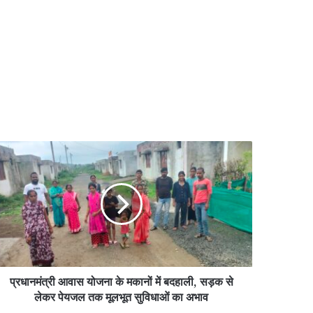
धानमंत्री
ास
जना
नों
हाली,
़क
प्रधानमंत्री आवास योजना के मकानों में बदहाली, सड़क से
कर
यजल
लेकर पेयजल तक मूलभूत सुविधाओं का अभाव
क