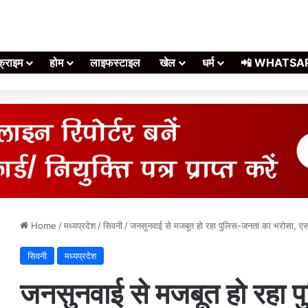
क्राइम
होम
लाइफस्टाइल
खेल
धर्म
📲 WHATSAPP स
Home
/
मध्यप्रदेश
/
सिवनी
/
जनसुनवाई से मजबूत हो रहा पुलिस-जनता का भरोसा, एसपी 
सिवनी
मध्यप्रदेश
जनसुनवाई से मजबूत हो रहा 