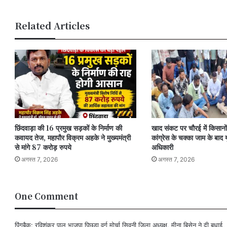
जीते
मू
शीर्ष
सु
Related Articles
तीन
का
स्थान
अभ
छिंदवाड़ा की 16 प्रमुख सड़कों के निर्माण की
खाद संकट पर चौरई में किसानों 
कवायद तेज, महापौर विक्रम अहके ने मुख्यमंत्री
कांग्रेस के चक्का जाम के बाद य
से मांगे 87 करोड़ रुपये
अधिकारी
अगस्त 7, 2026
अगस्त 7, 2026
One Comment
पिंगबैक:
रविशंकर पाल भाजपा पिछड़ा वर्ग मोर्चा सिवनी जिला अध्यक्ष, मीना बिसेन ने दी बधाई