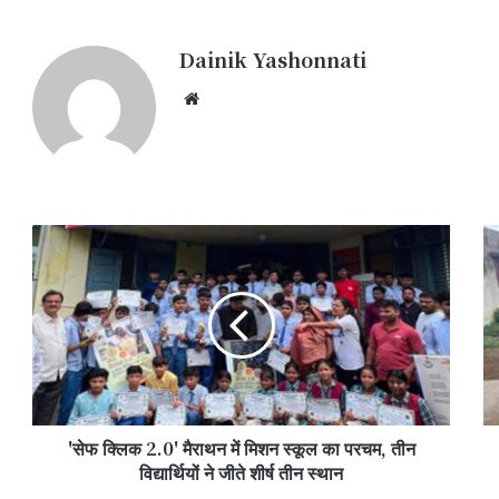
Dainik Yashonnati
Website
'सेफ
प्र
क्लिक
आव
2.0'
यो
मैराथन
के
में
मका
मिशन
में
स्कूल
बद
का
सड
परचम,
से
'सेफ क्लिक 2.0' मैराथन में मिशन स्कूल का परचम, तीन
तीन
ले
विद्यार्थियों
विद्यार्थियों ने जीते शीर्ष तीन स्थान
पे
ने
त