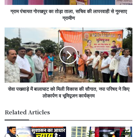
लापरवाही
ग्राम पंचायत गोरखपुर का तोड़ा ताला, सचिव की लापरवाही से गुस्साए
से
गुस्साए
ग्रामीण
ग्रामीण
सेवा
पखवाड़े
में
बालाघाट
को
मिली
विकास
की
सौगात,
सेवा पखवाड़े में बालाघाट को मिली विकास की सौगात, नपा परिषद ने किए
नपा
परिषद
लोकार्पण व भूमिपूजन कार्यक्रम
ने
किए
Related Articles
लोकार्पण
व
भूमिपूजन
कार्यक्रम