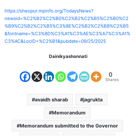
https://sheopur.mpinfo.org/TodaysNews?
newsid=%C2%B2%C2%B0%C2%B2%C2%B5%C2%B0%C2
%B9%C2%B2%C2%B5%C3%8E%C2%B2%C2%B8%C2%B5
&fontname=%C3%8D%C3%A1%C3%AE%C3%A7%C3%A1%
C3%AC&LocID=%C2%B1&pubdate=09/25/2025
Dainikyashonnati
0
Shares
avaidh sharab
jagrukta
Memorandum
Memorandum submitted to the Governor