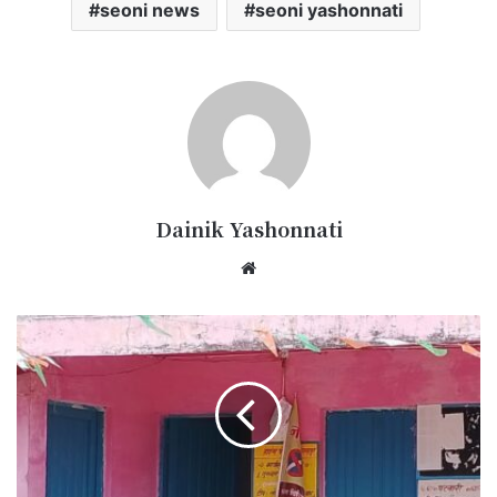
seoni news
seoni yashonnati
Dainik Yashonnati
Website
ग्राम
पंचायत
गोरखपुर
का
तोड़ा
ताला,
सचिव
की