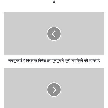
Website
जनसुनवाई
में
विधायक
दिनेश
राय
मुनमुन
ने
सुनीं
नागरिकों
जनसुनवाई में विधायक दिनेश राय मुनमुन ने सुनीं नागरिकों की समस्याएं
की
समस्याएं
मीनाक्षी
नटराजन
का
नामांकन
निरस्त
होने
के
विरोध