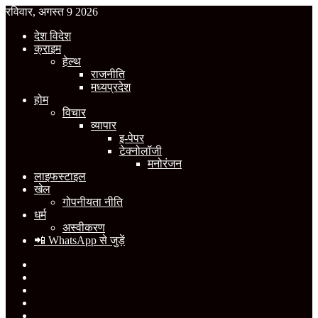
रविवार, अगस्त 9 2026
देश विदेश
क्राइम
हेल्थ
राजनीति
मध्यप्रदेश
होम
विचार
व्यापार
इ-पेपर
टेक्नोलॉजी
मनोरंजन
लाइफस्टाइल
खेल
गोपनीयता नीति
धर्म
अस्वीकरण
📲 WhatsApp से जुड़ें
Facebook
X
YouTube
Instagram
WhatsApp