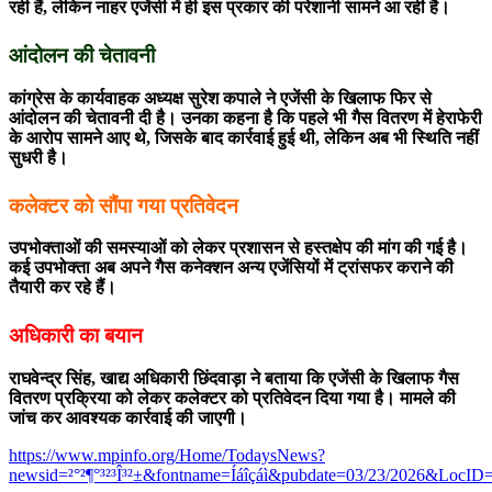
रही हैं, लेकिन नाहर एजेंसी में ही इस प्रकार की परेशानी सामने आ रही है।
आंदोलन की चेतावनी
कांग्रेस के कार्यवाहक अध्यक्ष सुरेश कपाले ने एजेंसी के खिलाफ फिर से
आंदोलन की चेतावनी दी है। उनका कहना है कि पहले भी गैस वितरण में हेराफेरी
के आरोप सामने आए थे, जिसके बाद कार्रवाई हुई थी, लेकिन अब भी स्थिति नहीं
सुधरी है।
कलेक्टर को सौंपा गया प्रतिवेदन
उपभोक्ताओं की समस्याओं को लेकर प्रशासन से हस्तक्षेप की मांग की गई है।
कई उपभोक्ता अब अपने गैस कनेक्शन अन्य एजेंसियों में ट्रांसफर कराने की
तैयारी कर रहे हैं।
अधिकारी का बयान
राघवेन्द्र सिंह, खाद्य अधिकारी छिंदवाड़ा ने बताया कि एजेंसी के खिलाफ गैस
वितरण प्रक्रिया को लेकर कलेक्टर को प्रतिवेदन दिया गया है। मामले की
जांच कर आवश्यक कार्रवाई की जाएगी।
https://www.mpinfo.org/Home/TodaysNews?
newsid=²°²¶°³²³Î³²±&fontname=Íáîçáì&pubdate=03/23/2026&LocID=