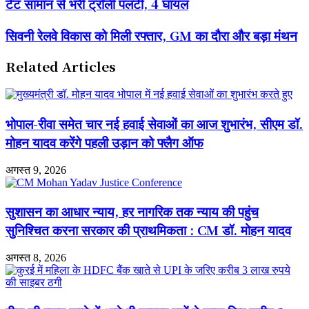
टेंट सामान से भरी ट्रॉली पलटी, 4 घायल
सामान
से
सिवनी
सिवनी रेलवे विकास को मिली रफ्तार, GM का दौरा और बड़ा मंथन
भरी
रेलवे
ट्रॉली
विकास
पलटी,
Related Articles
को
4
मिली
घायल
रफ्तार,
GM
का
भोपाल-रीवा समेत चार नई हवाई सेवाओं का आज शुभारंभ, सीएम डॉ.
दौरा
मोहन यादव करेंगे पहली उड़ान को फ्लैग ऑफ
और
बड़ा
मंथन
अगस्त 9, 2026
सुशासन का आधार न्याय, हर नागरिक तक न्याय की पहुंच
सुनिश्चित करना सरकार की प्राथमिकता : CM डॉ. मोहन यादव
अगस्त 8, 2026