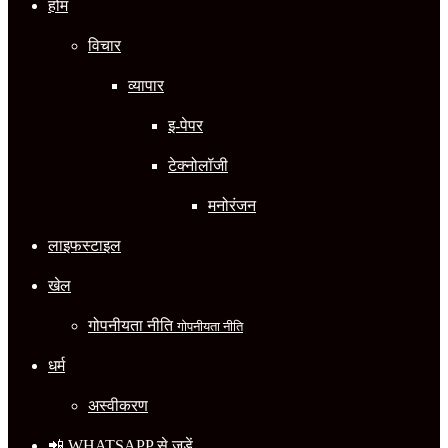
होम
विचार
व्यापार
इ-पेपर
टेक्नोलॉजी
मनोरंजन
लाइफस्टाइल
खेल
गोपनीयता नीति
गोपनीयता नीति
धर्म
अस्वीकरण
📲 WHATSAPP से जुड़ें