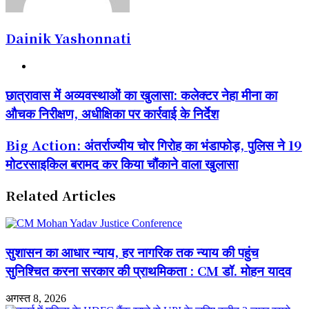
Dainik Yashonnati
Website
छात्रावास
छात्रावास में अव्यवस्थाओं का खुलासा: कलेक्टर नेहा मीना का
में
औचक निरीक्षण, अधीक्षिका पर कार्रवाई के निर्देश
अव्यवस्थाओं
का
खुलासा:
Big
Big Action: अंतर्राज्यीय चोर गिरोह का भंडाफोड़, पुलिस ने 19
कलेक्टर
Action:
मोटरसाइकिल बरामद कर किया चौंकाने वाला खुलासा
नेहा
अंतर्राज्यीय
मीना
चोर
का
गिरोह
Related Articles
औचक
का
निरीक्षण,
भंडाफोड़,
अधीक्षिका
पुलिस
पर
ने
सुशासन का आधार न्याय, हर नागरिक तक न्याय की पहुंच
कार्रवाई
19
के
मोटरसाइकिल
सुनिश्चित करना सरकार की प्राथमिकता : CM डॉ. मोहन यादव
निर्देश
बरामद
कर
अगस्त 8, 2026
किया