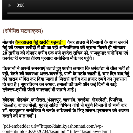
(संबंधित घटनाक्रम)
मोहगांव
वेयरहाउस गेहूं खरीदी गड़बड़ी –
वेयर हाउस में किसानों के साथ उनकी
गेहूं की फसल खरीदी में की जा रही अनियमितता की सूचना मिलते ही सोमवार
20 तारीख को दोपहर करीब एक बजे प्रदेश सचिव डॉ. राजकुमार सनोडिया एवं
कार्यकारी अध्यक्ष तीरथ प्रसाद सनोडिया मौके पर पहुंचे।
किसानों ने अपनी समस्याएं बताते हुए आरोप लगाया कि धर्मकांटा से तौल नहीं हो
रही, बैठने की व्यवस्था अस्त-व्यस्त है, पानी के मटके खाली हैं, चार दिन बाद गेहूं
को खराब घोषित कर दिया जाता है जिससे करीब दस हजार रुपये का नुकसान
हो रहा है। सुपरविजन का अभाव, हमालों की कमी और कई दिनों से खड़े
ट्रैक्टर-ट्रॉली जैसी समस्याएं भी सामने आईं।
कोहका, मोहगांव, कारीरात, भंडारपुर, चारगांव, करहैया, गोबरबेली, पिपरिया,
सिल्लोर, कातलबोड़ी, गुंदरई सहित विभिन्न गांवों से पहुंचे किसानों से चर्चा कर
डॉ. राजकुमार सनोडिया ने उनके अधिकारों के लिए शासन-प्रशासन को अवगत
कराने की बात कही।
[pdf-embedder url=”https://dainikyashonnati.com/wp-
content/uploads/2026/04/kisan.pdf” title=”kisan awedan”]