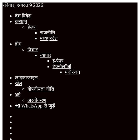
रविवार, अगस्त 9 2026
देश विदेश
क्राइम
हेल्थ
राजनीति
मध्यप्रदेश
होम
विचार
व्यापार
इ-पेपर
टेक्नोलॉजी
मनोरंजन
लाइफस्टाइल
खेल
गोपनीयता नीति
धर्म
अस्वीकरण
📲 WhatsApp से जुड़ें
Facebook
X
YouTube
Instagram
WhatsApp