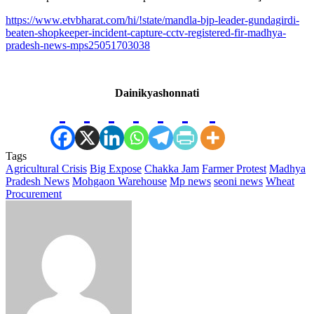
https://www.etvbharat.com/hi/!state/mandla-bjp-leader-gundagirdi-
beaten-shopkeeper-incident-capture-cctv-registered-fir-madhya-
pradesh-news-mps25051703038
Dainikyashonnati
Tags
Agricultural Crisis
Big Expose
Chakka Jam
Farmer Protest
Madhya
Pradesh News
Mohgaon Warehouse
Mp news
seoni news
Wheat
Procurement