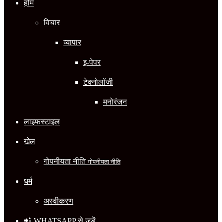
होम
विचार
व्यापार
इ-पेपर
टेक्नोलॉजी
मनोरंजन
लाइफस्टाइल
खेल
गोपनीयता नीति
गोपनीयता नीति
धर्म
अस्वीकरण
📲 WHATSAPP से जुड़ें