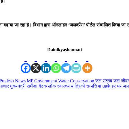
हैं।
ढ़ाया जा रहा है। विभाग द्वारा ऑनलाइन ‘जलदर्पण’ पोर्टल संचालित किया जा र
Dainikyashonnati
Pradesh News
MP Government
Water Conservation
जल उत्सव
जल जीव
समाचार
मुख्यमंत्री समीक्षा बैठक
लोक स्वास्थ्य यांत्रिकी
सम्पत्तिया उइके
हर घर जल