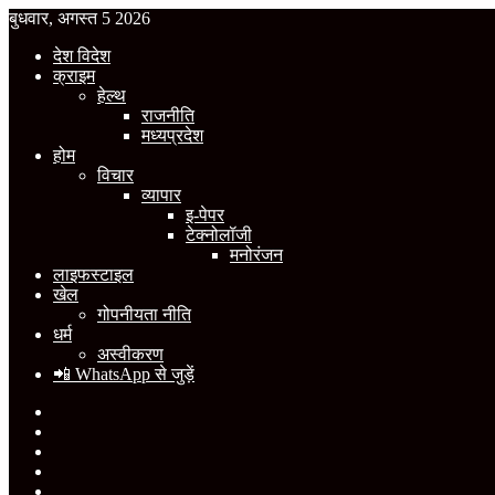
बुधवार, अगस्त 5 2026
देश विदेश
क्राइम
हेल्थ
राजनीति
मध्यप्रदेश
होम
विचार
व्यापार
इ-पेपर
टेक्नोलॉजी
मनोरंजन
लाइफस्टाइल
खेल
गोपनीयता नीति
धर्म
अस्वीकरण
📲 WhatsApp से जुड़ें
Facebook
X
YouTube
Instagram
WhatsApp