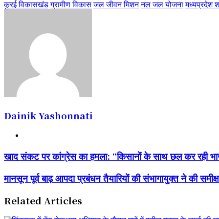
कुरई विकासखंड
ग्रामीण विकास
जल जीवन मिशन
नल जल योजना
मध्यप्रदेश 
Dainik Yashonnati
Website
खाद
खाद संकट पर कांग्रेस का हमला: “किसानों के साथ छल कर रही
संकट
पर
मानसून
मानसून पूर्व बाढ़ आपदा प्रबंधन तैयारियों की संभागायुक्त ने की समीक्ष
कांग्रेस
पूर्व
का
बाढ़
हमला:
Related Articles
आपदा
“किसानों
प्रबंधन
के
तैयारियों