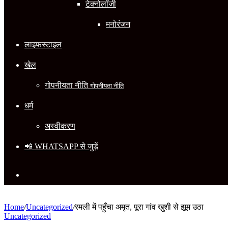
टेक्नोलॉजी
मनोरंजन
लाइफस्टाइल
खेल
गोपनीयता नीति
गोपनीयता नीति
धर्म
अस्वीकरण
📲 WHATSAPP से जुड़ें
Search
for
Home
/
Uncategorized
/
रमली में पहुँचा अमृत, पूरा गांव खुशी से झूम उठा
Uncategorized