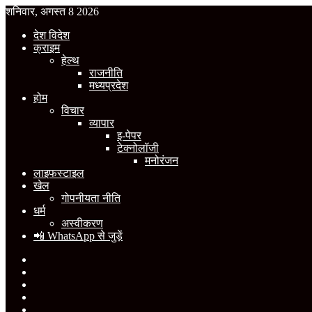
शनिवार, अगस्त 8 2026
देश विदेश
क्राइम
हेल्थ
राजनीति
मध्यप्रदेश
होम
विचार
व्यापार
इ-पेपर
टेक्नोलॉजी
मनोरंजन
लाइफस्टाइल
खेल
गोपनीयता नीति
धर्म
अस्वीकरण
📲 WhatsApp से जुड़ें
Facebook
X
YouTube
Instagram
WhatsApp