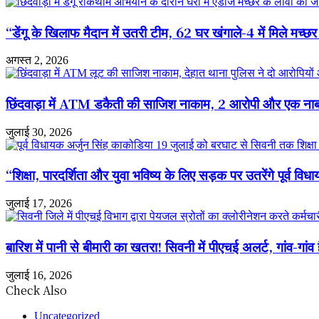
साथ
की
छल
संभागायुक्त
“डेंगू के खिलाफ मैदान में उतरी टीम, 62 घर खंगाले-4 में मिले मच्छर क
कर
ने
रही
की
भाजपा
अगस्त 2, 2026
समीक्षा
सरकार”
—
फिरोज
छिंदवाड़ा में ATM डकैती की साजिश नाकाम, 2 आरोपी और एक नाबा
खान
जुलाई 30, 2026
“शिक्षा, पारदर्शिता और युवा भविष्य के लिए सड़क पर उतरेंगे पूर्व
जुलाई 17, 2026
बारिश में पानी से बीमारी का खतरा! सिवनी में पीएचई अलर्ट, गांव-गांव 
जुलाई 16, 2026
Check Also
Close
Uncategorized