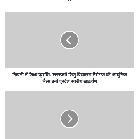
सिवनी
में
शिक्षा
क्रांति:
सरस्वती
शिशु
विद्यालय
भैरोगंज
की
सिवनी में शिक्षा क्रांति: सरस्वती शिशु विद्यालय भैरोगंज की आधुनिक
आधुनिक
लैब्स
लैब्स बनीं प्रदेश स्तरीय आकर्षण
बनीं
प्रदेश
प्रकृति
स्तरीय
का
आकर्षण
‘कत्लेआम’
या
सुनियोजित
कटाई?
DIET