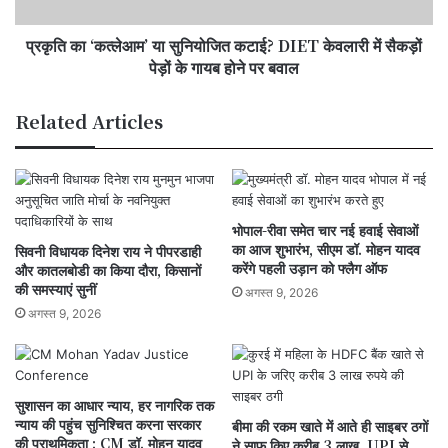
केवलारी
में
प्रकृति का ‘कत्लेआम’ या सुनियोजित कटाई? DIET केवलारी में सैकड़ों
सैकड़ों
पेड़ों
पेड़ों के गायब होने पर बवाल
के
गायब
Related Articles
होने
पर
बवाल
भोपाल-रीवा समेत चार नई हवाई सेवाओं
का आज शुभारंभ, सीएम डॉ. मोहन यादव
सिवनी विधायक दिनेश राय ने पीपरडाही
करेंगे पहली उड़ान को फ्लैग ऑफ
और कातलबोडी का किया दौरा, किसानों
की समस्याएं सुनीं
अगस्त 9, 2026
अगस्त 9, 2026
सुशासन का आधार न्याय, हर नागरिक तक
न्याय की पहुंच सुनिश्चित करना सरकार
बीमा की रकम खाते में आते ही साइबर ठगों
की प्राथमिकता : CM डॉ. मोहन यादव
ने साफ किए करीब 3 लाख, UPI से