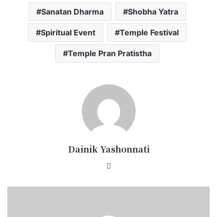
Sanatan Dharma
Shobha Yatra
Spiritual Event
Temple Festival
Temple Pran Pratistha
Dainik Yashonnati
Website
विधायक
दिनेश
राय