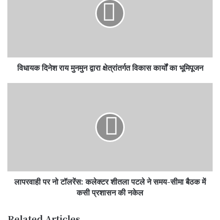
मुनमुन
द्वारा
क्षेत्रांतर्गत
विकास
कार्यों
का
विधायक दिनेश राय मुनमुन द्वारा क्षेत्रांतर्गत विकास कार्यों का भूमिपूजन
भूमिपूजन
लापरवाही
पर
नो
टॉलरेंस:
कलेक्टर
शीतला
पटले
ने
समय-
लापरवाही पर नो टॉलरेंस: कलेक्टर शीतला पटले ने समय-सीमा बैठक में
सीमा
बैठक
कसी प्रशासन की नकेल
में
कसी
Related Articles