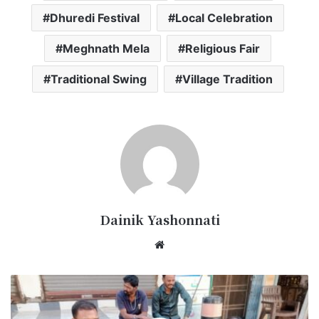
Dhuredi Festival
Local Celebration
Meghnath Mela
Religious Fair
Traditional Swing
Village Tradition
Dainik Yashonnati
Website
छपारा
में
पेयजल