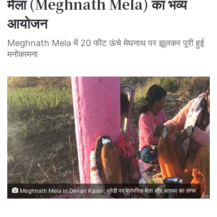
मेला (Meghnath Mela) का भव्य
आयोजन
Meghnath Mela में 20 फीट ऊंचे मेघनाथ पर झूलकर पूरी हुई
मनोकामना
Meghnath Mela in Devari Kalan: धूरेडी पर पारंपरिक मेला और आस्था का संगम