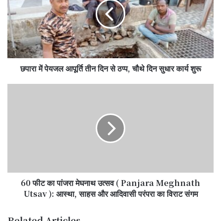
आपूर्ति
तीन
दिन
से
ठप्प,
चौथे
छपारा में पेयजल आपूर्ति तीन दिन से ठप्प, चौथे दिन सुधार कार्य शुरू
दिन
सुधार
कार्य
60
शुरू
फीट
का
पांजरा
मेघनाथ
उत्सव
(
Panjara
Meghnath
60 फीट का पांजरा मेघनाथ उत्सव ( Panjara Meghnath
Utsav
):
Utsav ): आस्था, साहस और आदिवासी परंपरा का विराट संगम
आस्था,
साहस
Related Articles