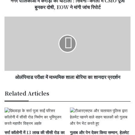
नगर पालिकाओं में करोड़ों का घोटाला : सिवनी–करेली में CMO पूजा
CMO
बुनकर दोषी, EOW ने मांगी जांच रिपोर्ट
पूजा
बुनकर
ओलंपियाड
दोषी,
परीक्षा
EOW
में
ने
माध्यमिक
मांगी
शाला
जांच
बोरिया
रिपोर्ट
का
शानदार
प्रदर्शन
ओलंपियाड परीक्षा में माध्यमिक शाला बोरिया का शानदार प्रदर्शन
Related Articles
सर्रा कॉलोनी में 13 लाख की सीसी रोड का
गुलाब और पेन देकर किया सम्मान, हेलमेट