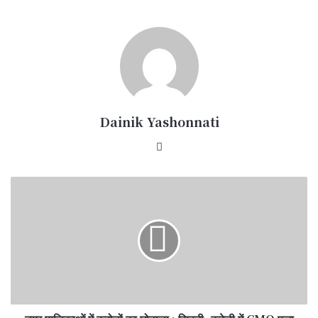
Dainik Yashonnati
Website
नगर
पालिकाओं
में
करोड़ों
का
घोटाला
:
सिवनी–
करेली
में