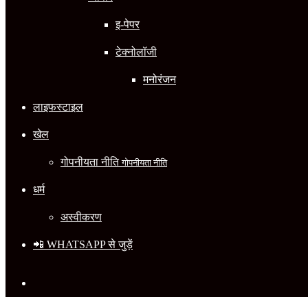
इ-पेपर
टेक्नोलॉजी
मनोरंजन
लाइफस्टाइल
खेल
गोपनीयता नीति
गोपनीयता नीति
धर्म
अस्वीकरण
📲 WHATSAPP से जुड़ें
Search