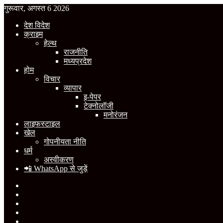
गुरूवार, अगस्त 6 2026
देश विदेश
क्राइम
हेल्थ
राजनीति
मध्यप्रदेश
होम
विचार
व्यापार
इ-पेपर
टेक्नोलॉजी
मनोरंजन
लाइफस्टाइल
खेल
गोपनीयता नीति
धर्म
अस्वीकरण
📲 WhatsApp से जुड़ें
Facebook
X
YouTube
Instagram
WhatsApp