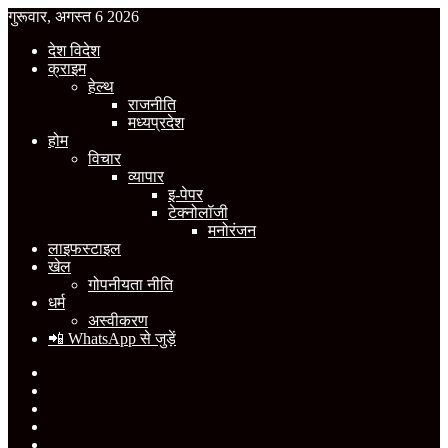
गुरूवार, अगस्त 6 2026
देश विदेश
क्राइम
हेल्थ
राजनीति
मध्यप्रदेश
होम
विचार
व्यापार
इ-पेपर
टेक्नोलॉजी
मनोरंजन
लाइफस्टाइल
खेल
गोपनीयता नीति
धर्म
अस्वीकरण
📲 WhatsApp से जुड़ें
Facebook
X
YouTube
Instagram
WhatsApp