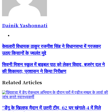
Dainik Yashonnati
Website
केवलारी
केवलारी विधायक ठाकुर रजनीश सिंह ने विधानसभा में गरजकर
विधायक
उठाए किसानों के ज्वलंत मुद्दे
ठाकुर
रजनीश
सिंह
सिवनी
सिवनी मिशन स्कूल में बाइबल पाठ को लेकर विवाद, बजरंग दल ने
ने
मिशन
की शिकायत; प्रशासन ने किया निरीक्षण
विधानसभा
स्कूल
में
में
गरजकर
बाइबल
Related Articles
उठाए
पाठ
किसानों
को
के
लेकर
ज्वलंत
विवाद,
मुद्दे
बजरंग
“डेंगू के खिलाफ मैदान में उतरी टीम, 62 घर खंगाले-4 में मिले
दल