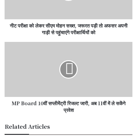
सख्त,
जरूरत
पड़ी
नीट परीक्षा को लेकर सीएम मोहन सख्त, जरूरत पड़ी तो अफसर अपनी
तो
अफसर
गाड़ी से पहुंचाएंगे परीक्षार्थियों को
अपनी
गाड़ी
MP
से
Board
पहुंचाएंगे
10वीं
परीक्षार्थियों
सप्लीमेंट्री
को
रिजल्ट
जारी,
अब
11वीं
में
MP Board 10वीं सप्लीमेंट्री रिजल्ट जारी, अब 11वीं में ले सकेंगे
ले
सकेंगे
प्रवेश
प्रवेश
Related Articles