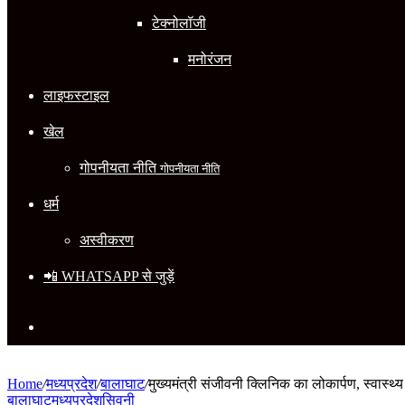
टेक्नोलॉजी
मनोरंजन
लाइफस्टाइल
खेल
गोपनीयता नीति
गोपनीयता नीति
धर्म
अस्वीकरण
📲 WHATSAPP से जुड़ें
Search
for
Home
/
मध्यप्रदेश
/
बालाघाट
/
मुख्यमंत्री संजीवनी क्लिनिक का लोकार्पण, स्वास्थ्य 
बालाघाट
मध्यप्रदेश
सिवनी