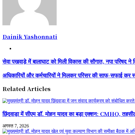
Dainik Yashonnati
Website
सेवा
सेवा पखवाड़े में बालाघाट को मिली विकास की सौगात, नपा परिषद ने क
पखवाड़े
में
अधिकारियों
अधिकारियों और कर्मचारियों ने मिलकर परिसर की साफ-सफाई कर स्व
बालाघाट
और
को
कर्मचारियों
मिली
Related Articles
ने
विकास
मिलकर
की
परिसर
सौगात,
की
नपा
साफ-
छिंदवाड़ा में सीएम डॉ. मोहन यादव का बड़ा एक्शन: CMHO, तहसीलद
परिषद
सफाई
ने
कर
किए
अगस्त 7, 2026
स्वच्छता
लोकार्पण
का