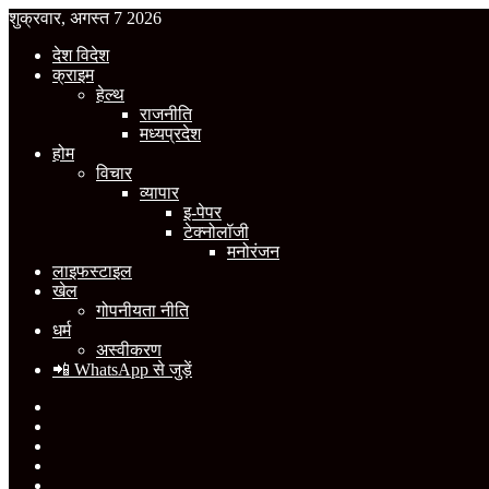
शुक्रवार, अगस्त 7 2026
देश विदेश
क्राइम
हेल्थ
राजनीति
मध्यप्रदेश
होम
विचार
व्यापार
इ-पेपर
टेक्नोलॉजी
मनोरंजन
लाइफस्टाइल
खेल
गोपनीयता नीति
धर्म
अस्वीकरण
📲 WhatsApp से जुड़ें
Facebook
X
YouTube
Instagram
WhatsApp